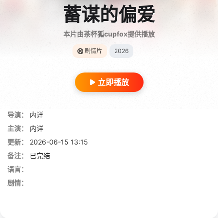
蓄谋的偏爱
本片由茶杯狐cupfox提供播放
剧情片
2026
立即播放
导演：
内详
主演：
内详
更新：
2026-06-15 13:15
备注：
已完结
语言：
剧情：