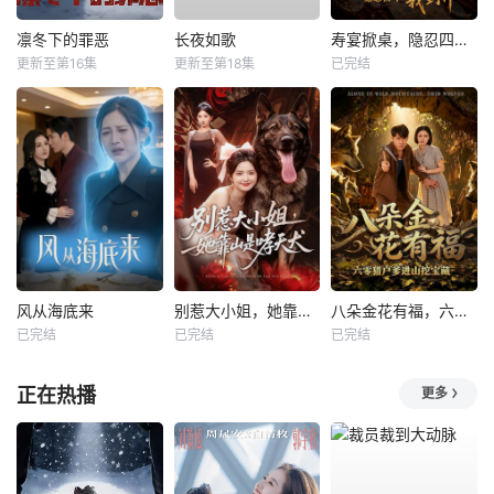
凛冬下的罪恶
长夜如歌
寿宴掀桌，隐忍四年我封神
更新至第16集
更新至第18集
已完结
风从海底来
别惹大小姐，她靠山是哮天犬
八朵金花有福，六零猎户爹进山挖宝藏
已完结
已完结
已完结
正在热播
更多