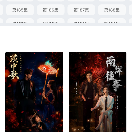
第185集
第186集
第187集
第188集
第197集
第198集
第199集
第200集