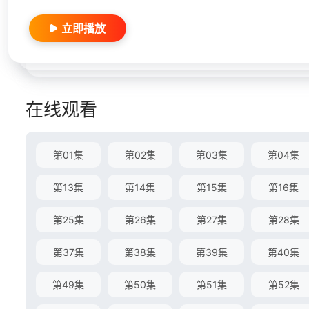
立即播放
在线观看
第01集
第02集
第03集
第04集
第13集
第14集
第15集
第16集
第25集
第26集
第27集
第28集
第37集
第38集
第39集
第40集
第49集
第50集
第51集
第52集