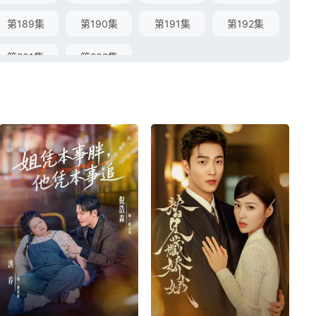
第189集
第190集
第191集
第192集
第201集
第202集