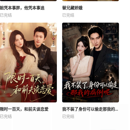
姐凭本事胖，他凭本事追
替兄藏娇娥
已完结
已完结
限时一百天，和前夫谈恋爱
我不装了身份可以偷走那我的病例呢
已完结
已完结