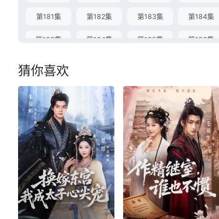
第181集
第182集
第183集
第184集
第193集
第194集
第195集
第196集
猜你喜欢