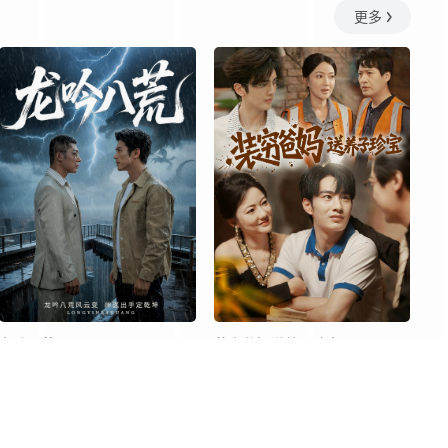
更多
龙吟八荒
装穷爸妈送养子珍宝
已完结
已完结