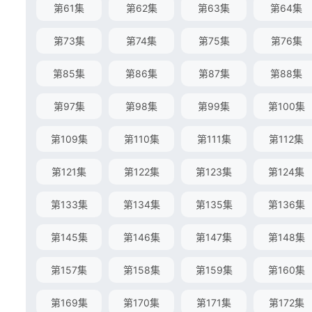
第61集
第62集
第63集
第64集
第73集
第74集
第75集
第76集
第85集
第86集
第87集
第88集
第97集
第98集
第99集
第100集
第109集
第110集
第111集
第112集
第121集
第122集
第123集
第124集
第133集
第134集
第135集
第136集
第145集
第146集
第147集
第148集
第157集
第158集
第159集
第160集
第169集
第170集
第171集
第172集