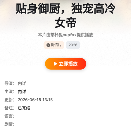
贴身御厨，独宠高冷
女帝
本片由茶杯狐cupfox提供播放
剧情片
2026
立即播放
导演：
内详
主演：
内详
更新：
2026-06-15 13:15
备注：
已完结
语言：
剧情：