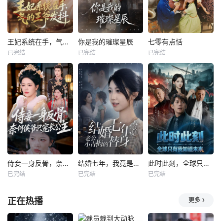
王妃系统在手，气的王爷发抖
你是我的璀璨星辰
七零有点恬
已完结
已完结
已完结
侍妾一身反骨，奈何侯爷只宠长公主
结婚七年，我竟是老公小青梅的替身
此时此刻，全球只有我知道未来
已完结
已完结
已完结
正在热播
更多