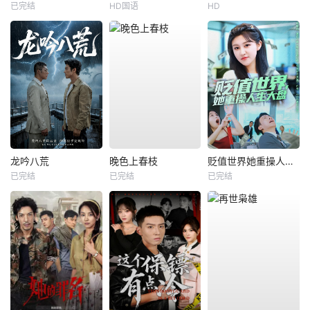
已完结
HD国语
HD
龙吟八荒
晚色上春枝
贬值世界她重操人生大盘
已完结
已完结
已完结