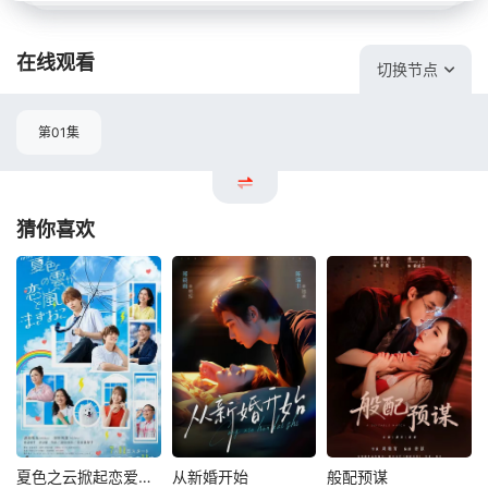
在线观看
切换节点
第01集
猜你喜欢
夏色之云掀起恋爱与风暴
从新婚开始
般配预谋