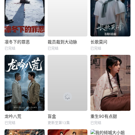
凛冬下的罪恶
裁员裁到大动脉
长歌莫问
已完结
已完结
已完结
龙吟八荒
盲盒
重生90有点甜
已完结
更新至第13集
已完结