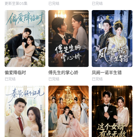
更新至第05集
已完结
已完结
偏爱降临时
傅先生的掌心娇
凤阙一诺半生错
已完结
已完结
已完结