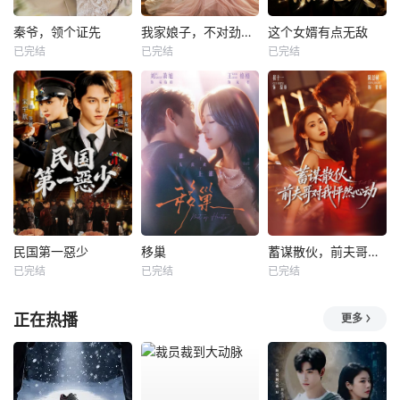
秦爷，领个证先
我家娘子，不对劲第四季
这个女婿有点无敌
已完结
已完结
已完结
民国第一惡少
移巢
蓄谋散伙，前夫哥对我怦然心动
已完结
已完结
已完结
正在热播
更多