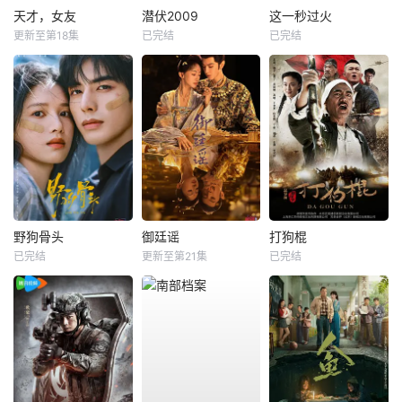
天才，女友
潜伏2009
这一秒过火
更新至第18集
已完结
已完结
野狗骨头
御廷谣
打狗棍
已完结
更新至第21集
已完结