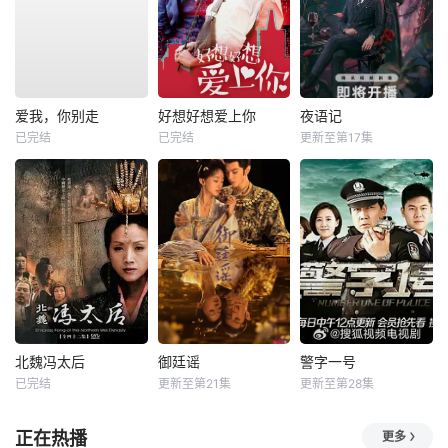
爱我，你别走
好想好想爱上你
夜语记
已完结
已完结
更新至第17集
北魏冯太后
御廷谣
警字一号
已完结
更新至第21集
更新至第28集
正在热播
更多