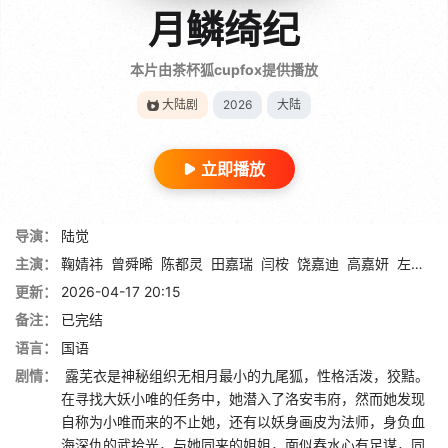
月鳞绮纪
本片由茶杯狐cupfox提供播放
大陆剧
2026
大陆
立即播放
导演：
陆觉
主演：
鞠婧祎
曾舜晞
陈都灵
田嘉瑞
闫桉
饶嘉迪
高嘉妍
左宸屹
更新：
2026-04-17 20:15
备注：
已完结
语言：
国语
剧情：
露芜衣是神秘组织无相月最小的九尾狐，性格活泼，狡黠。
在寻找大妖小唯的任务中，她潜入了洛安韦府，然而她发现
自称为小唯而来的不止她，还有以妖身画皮为法师，身负血
海深仇的武拾光，与她同来的姐姐，面似春水心有足谋，同