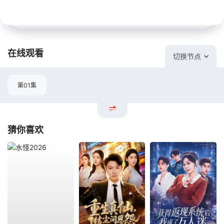
在线观看
切换节点
第01集
猜你喜欢