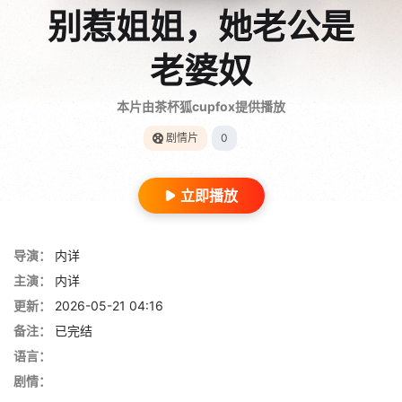
别惹姐姐，她老公是
老婆奴
本片由茶杯狐cupfox提供播放
剧情片
0
立即播放
导演：
内详
主演：
内详
更新：
2026-05-21 04:16
备注：
已完结
语言：
剧情：